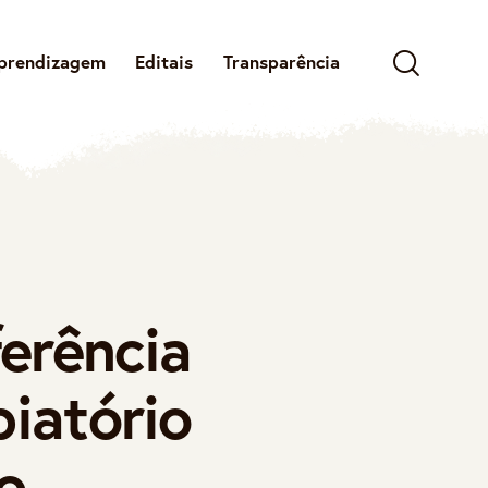
prendizagem
Editais
Transparência
ferência
piatório
co