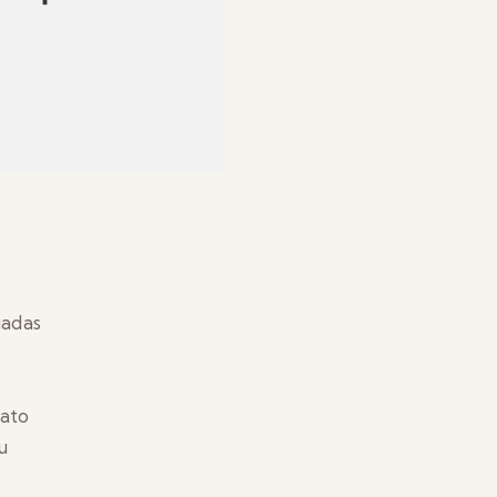
gadas
ato
u