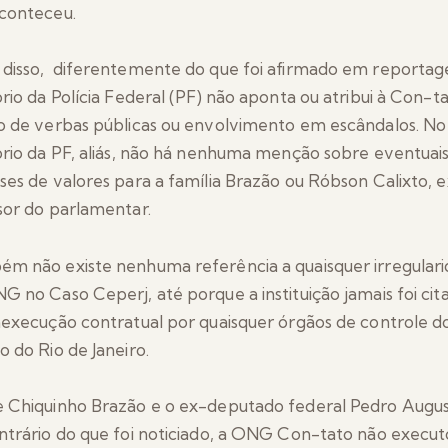
conteceu.
disso, diferentemente do que foi afirmado em reportag
ório da Polícia Federal (PF) não aponta ou atribui à Con-t
o de verbas públicas ou envolvimento em escândalos. No
ório da PF, aliás, não há nenhuma menção sobre eventuai
ses de valores para a família Brazão ou Róbson Calixto, 
sor do parlamentar.
m não existe nenhuma referência a quaisquer irregular
G no Caso Ceperj, até porque a instituição jamais foi cit
nexecução contratual por quaisquer órgãos de controle d
o do Rio de Janeiro.
 Chiquinho Brazão e o ex-deputado federal Pedro Augus
ntrário do que foi noticiado, a ONG Con-tato não execu