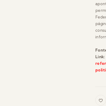
apont
permi
Feder
pági
consu
infor
Fonte
Link:
refe
polit