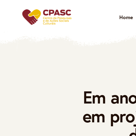
Home
Em ano 
em proj
d