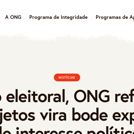
A ONG
Programa de Integridade
Programas de A
NOTÍCIAS
eleitoral, ONG re
etos vira bode ex
e interesse políti