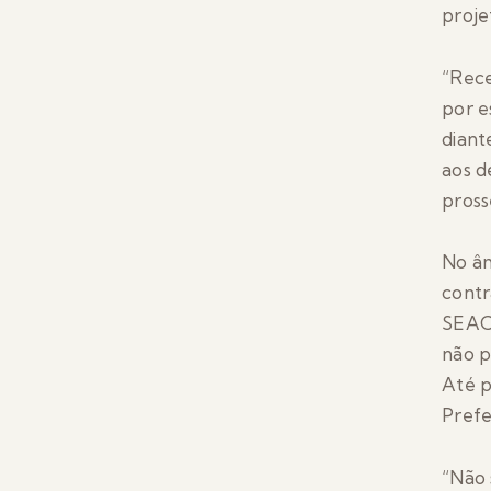
proje
“Rece
por e
diant
aos d
pross
No âm
contr
SEAC/
não p
Até p
Prefe
“Não 