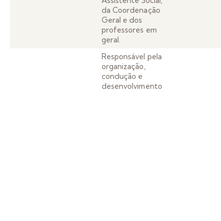
Assistente Social,
da Coordenação
Geral e dos
professores em
geral.
Responsável pela
organização,
condução e
desenvolvimento
das atividades no
núcleo, pela
elaboração do
plano de aula das
Instrutor –
atividades, pelo
R$
08
12
16h/Semanal
controle de
1.800,00
frequência dos
beneficiários, pelo
preenchimento
dos instrumentos
de trabalho,
participação em
reuniões e