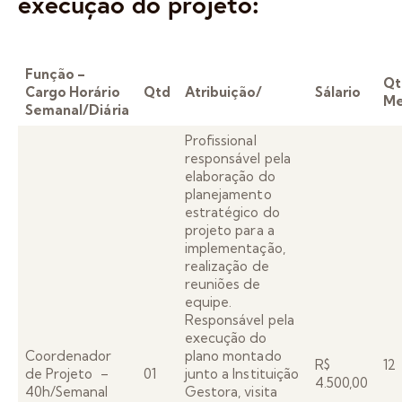
execução do projeto:
Função –
Qt
Cargo Horário
Qtd
Atribuição/
Sálario
Me
Semanal/Diária
Profissional
responsável pela
elaboração do
planejamento
estratégico do
projeto para a
implementação,
realização de
reuniões de
equipe.
Responsável pela
execução do
Coordenador
plano montado
R$
de Projeto –
01
junto a Instituição
4.500,00
40h/Semanal
Gestora, visita