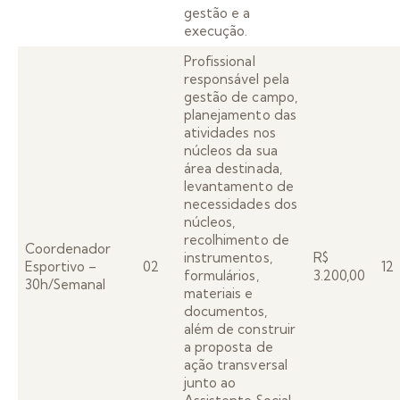
gestão e a
execução.
Profissional
responsável pela
gestão de campo,
planejamento das
atividades nos
núcleos da sua
área destinada,
levantamento de
necessidades dos
núcleos,
recolhimento de
Coordenador
instrumentos,
R$
Esportivo –
02
1
formulários,
3.200,00
30h/Semanal
materiais e
documentos,
além de construir
a proposta de
ação transversal
junto ao