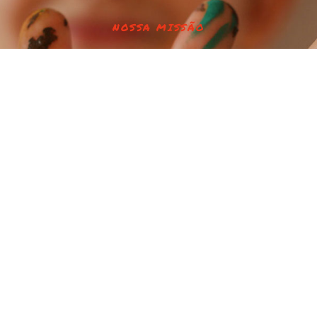
NOSSA MISSÃO
ca de uma socieda
Justa e Fraterna
Links
– Grajaú, Rio de Janeiro –
Home
Quem Somos