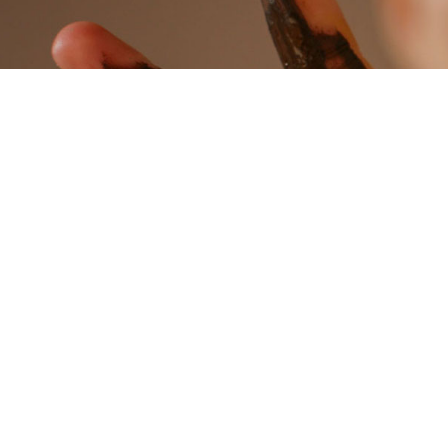
Em bus
Escritório
R. Rosa e Silva, 83 
RJ, 20541-330